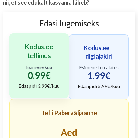
nii, et see edukalt kasvama läheb?
Edasi lugemiseks
Kodus.ee
Kodus.ee +
tellimus
digiajakiri
Esimene kuu
Esimene kuu alates
0.99
€
1.99
€
Edaspidi
3.99
€/kuu
Edasipidi
5.99
€/kuu
Telli Paberväljaanne
Aed