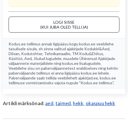
LOGI SISSE
(KUI JUBA OLED TELLIJA)
Kodus.ee tellimus annab ligipääsu kogu
kodus.ee
veebilehe
tasulisele sisule, sh sinna valitud ajakirjade
Kodukiri&Aed
,
Diivan
,
Kodutohter
,
Tehnikamaailm
,
TM Kodu&Ehitus
,
Käsitöö
,
Aed
, Jõulud lugudele, muudele Ühinenud Ajakirjade
väljaannete materjalidele ning kodus.ee lisalugudele.
Veebilehe sisu on paberväljaannetest eraldiseisev ning kehtiv
paberväljaande tellimus ei anna ligipääsu kodus.ee lehele.
Paberväljaande saab tellida veebilehelt
ajakirjad.ee
, kodus.ee
tellimuse vormistamiseks vajuta nupule "Kodus.ee tellimus".
Artikli märksõnad:
aed
,
taimed
,
hekk
,
okaspuu hekk