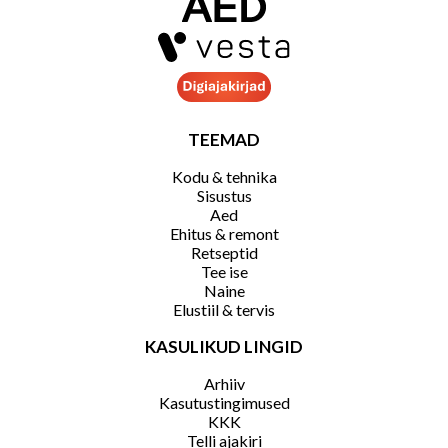
TEEMAD
Kodu & tehnika
Sisustus
Aed
Ehitus & remont
Retseptid
Tee ise
Naine
Elustiil & tervis
KASULIKUD LINGID
Arhiiv
Kasutustingimused
KKK
Telli ajakiri