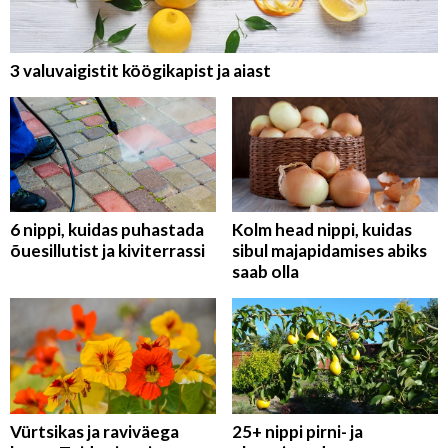
3 valuvaigistit köögikapist ja aiast
6 nippi, kuidas puhastada
Kolm head nippi, kuidas
õuesillutist ja kiviterrassi
sibul majapidamises abiks
saab olla
Vürtsikas ja raviväega
25+ nippi pirni- ja