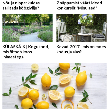
Nõu ja nippe: kuidas
7 näppamist väärt ideed
säilitada köögivilju?
konkursilt "Minu aed"
KÜLASKÄIK | Kogukond,
Kevad 2017 - mis on moes
mis õitseb koos
kodus ja aias?
inimestega